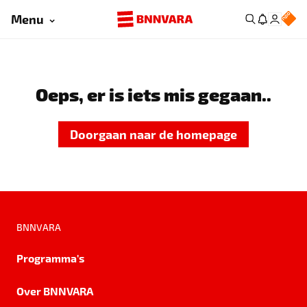
Menu
Oeps, er is iets mis gegaan..
Doorgaan naar de homepage
BNNVARA
Programma's
Over BNNVARA