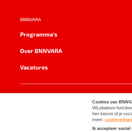
BNNVARA
Programma's
Over BNNVARA
Vacatures
Privacy
Cookie-instellingen
Algemene 