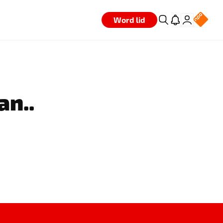
Word lid
an..