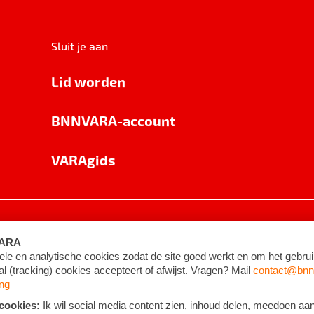
Sluit je aan
Lid worden
BNNVARA-account
VARAgids
voorwaarden
©
2026
BNNVARA