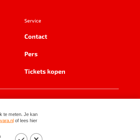
Service
Contact
Pers
Tickets kopen
RSIN 8531 62 402