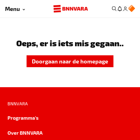
Menu
Oeps, er is iets mis gegaan..
Doorgaan naar de homepage
BNNVARA
Programma's
Over BNNVARA