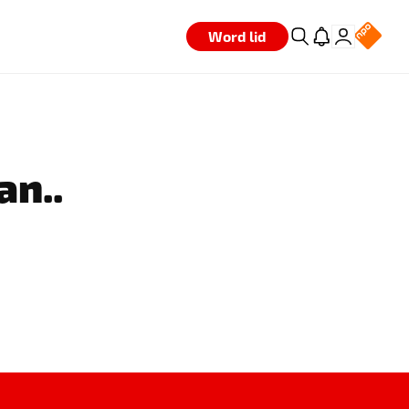
Word lid
an..