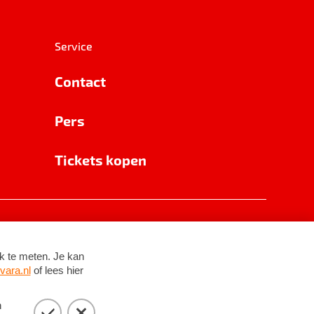
Service
Contact
Pers
Tickets kopen
RSIN 8531 62 402