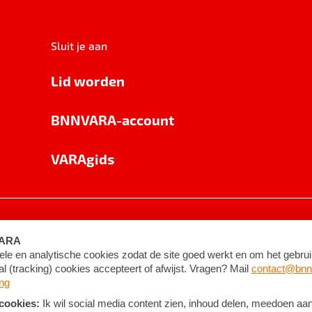
Sluit je aan
Lid worden
BNNVARA-account
VARAgids
voorwaarden
©
2026
BNNVARA