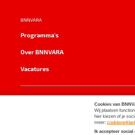
BNNVARA
Programma's
Over BNNVARA
Vacatures
Privacy
Cookie-instellingen
Algemene 