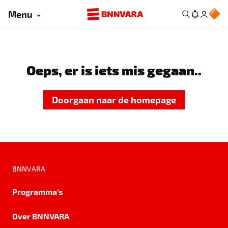
Menu
Oeps, er is iets mis gegaan..
Doorgaan naar de homepage
BNNVARA
Programma's
Over BNNVARA