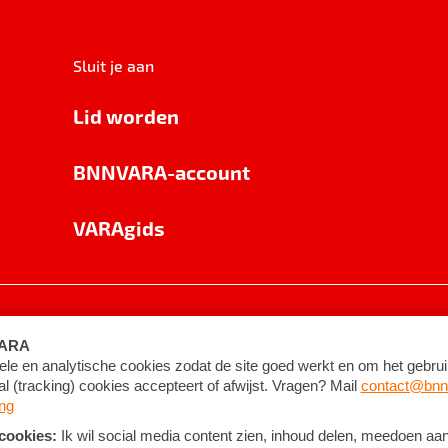
Sluit je aan
Lid worden
BNNVARA-account
VARAgids
voorwaarden
©
2026
BNNVARA