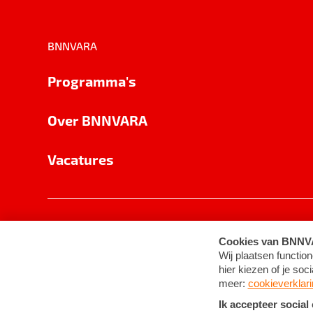
BNNVARA
Programma's
Over BNNVARA
Vacatures
Privacy
Cookie-instellingen
Algemene 