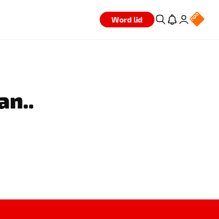
Word lid
an..