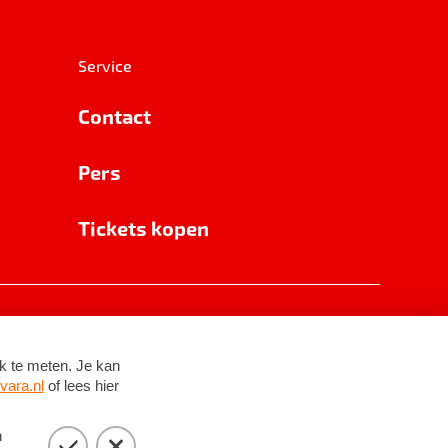
Service
Contact
Pers
Tickets kopen
RSIN 8531 62 402