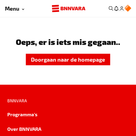
Menu
Oeps, er is iets mis gegaan..
Doorgaan naar de homepage
BNNVARA
Programma's
Over BNNVARA