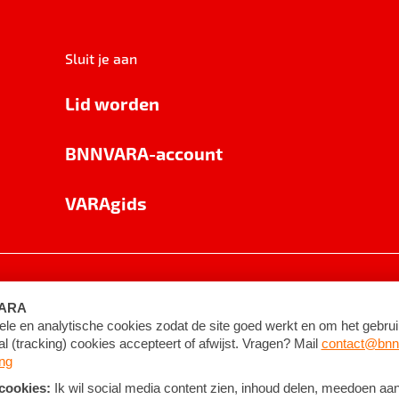
Sluit je aan
Lid worden
BNNVARA-account
VARAgids
voorwaarden
©
2026
BNNVARA