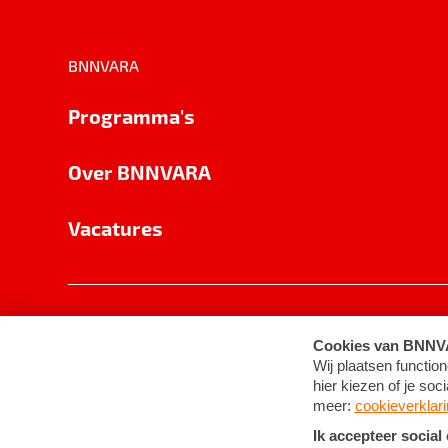
BNNVARA
Programma's
Over BNNVARA
Vacatures
Privacy
Cookie-instellingen
Algemene 