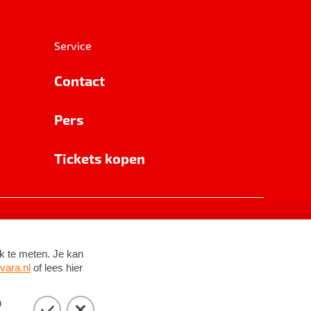
Service
Contact
Pers
Tickets kopen
RSIN 8531 62 402