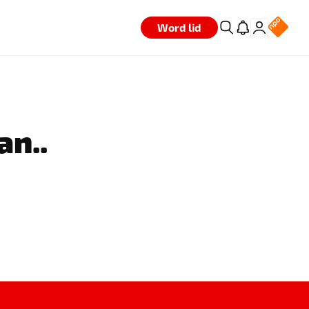
Word lid
an..