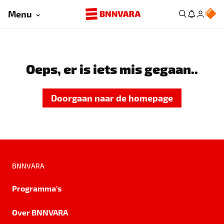
Menu
Oeps, er is iets mis gegaan..
Doorgaan naar de homepage
BNNVARA
Programma's
Over BNNVARA