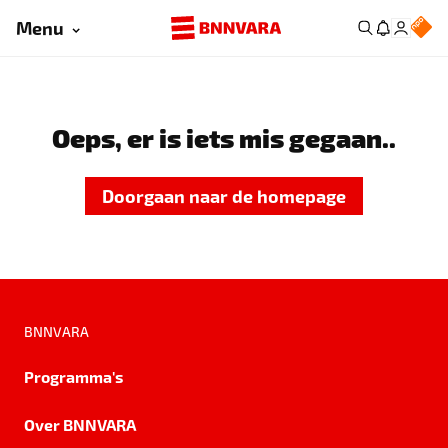
Menu
Oeps, er is iets mis gegaan..
Doorgaan naar de homepage
BNNVARA
Programma's
Over BNNVARA