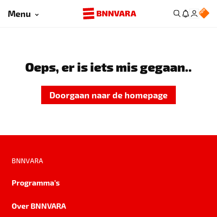
Menu
Oeps, er is iets mis gegaan..
Doorgaan naar de homepage
BNNVARA
Programma's
Over BNNVARA