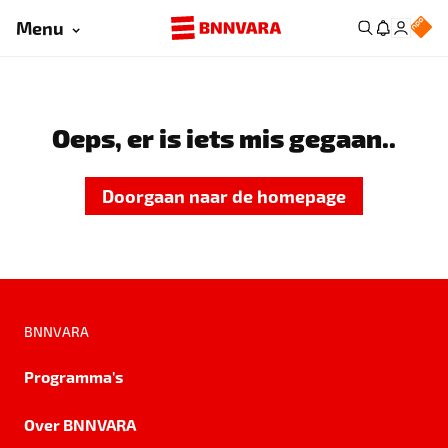
Menu
Oeps, er is iets mis gegaan..
Doorgaan naar de homepage
BNNVARA
Programma's
Over BNNVARA