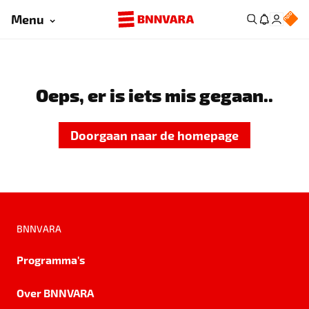
Menu
Oeps, er is iets mis gegaan..
Doorgaan naar de homepage
BNNVARA
Programma's
Over BNNVARA