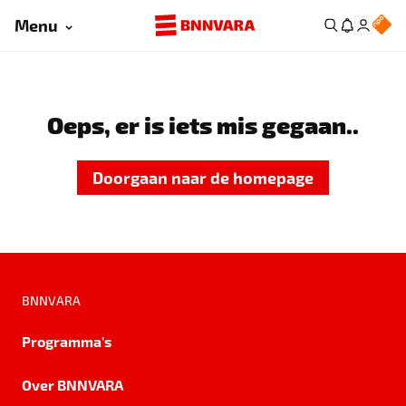
Menu
Oeps, er is iets mis gegaan..
Doorgaan naar de homepage
BNNVARA
Programma's
Over BNNVARA