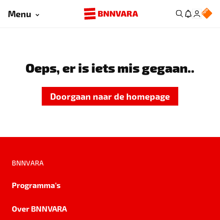
Menu
Oeps, er is iets mis gegaan..
Doorgaan naar de homepage
BNNVARA
Programma's
Over BNNVARA