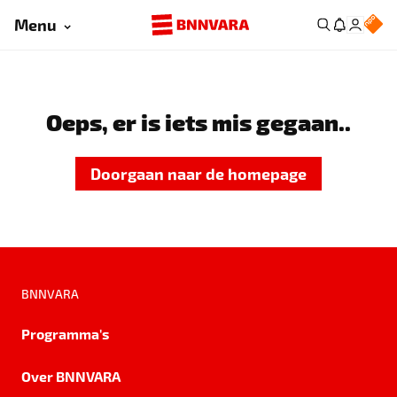
Menu
Oeps, er is iets mis gegaan..
Doorgaan naar de homepage
BNNVARA
Programma's
Over BNNVARA