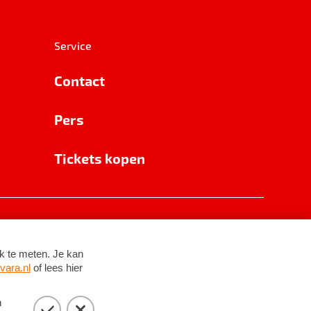
Service
Contact
Pers
Tickets kopen
RSIN 8531 62 402