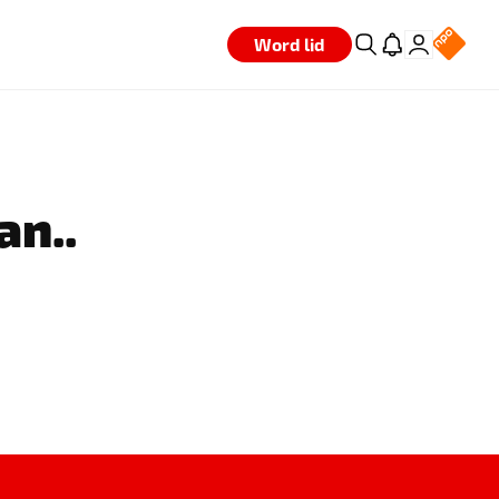
Word lid
an..