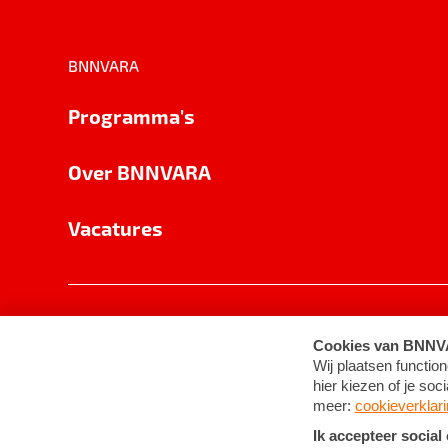
BNNVARA
Programma's
Over BNNVARA
Vacatures
Privacy
Cookie-instellingen
Algemene 