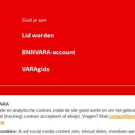
Sluit je aan
Lid worden
BNNVARA-account
VARAgids
voorwaarden
©
2026
BNNVARA