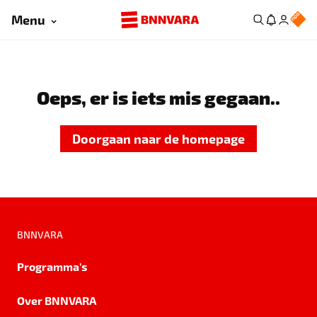
Menu
Oeps, er is iets mis gegaan..
Doorgaan naar de homepage
BNNVARA
Programma's
Over BNNVARA