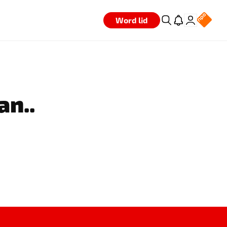
Word lid
an..