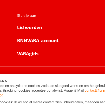
Sluit je aan
Lid worden
BNNVARA-account
VARAgids
voorwaarden
©
2026
BNNVARA