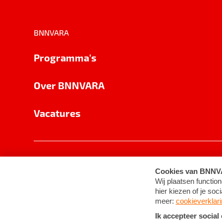
BNNVARA
Programma's
Over BNNVARA
Vacatures
Privacy
Cookie-instellingen
Algemene 