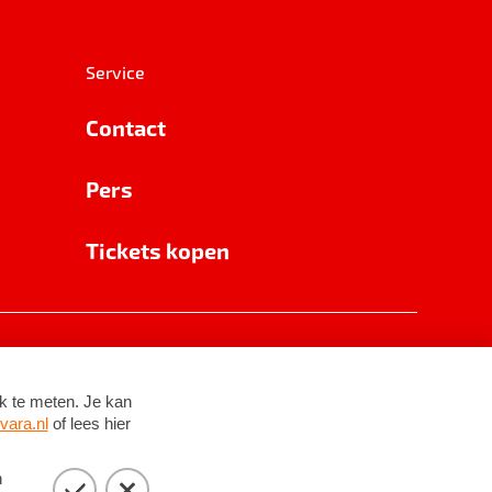
Service
Contact
Pers
Tickets kopen
RSIN 8531 62 402