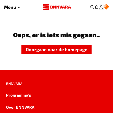
Menu
Oeps, er is iets mis gegaan..
Doorgaan naar de homepage
BNNVARA
Programma's
Over BNNVARA