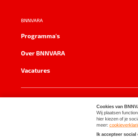
BNNVARA
Programma's
Over BNNVARA
Vacatures
Privacy
Cookie-instellingen
Algemene 