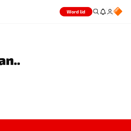
Word lid
an..