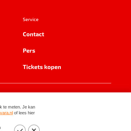
Service
Contact
Pers
Tickets kopen
RSIN 8531 62 402