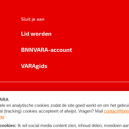
Sluit je aan
Lid worden
BNNVARA-account
VARAgids
voorwaarden
©
2026
BNNVARA