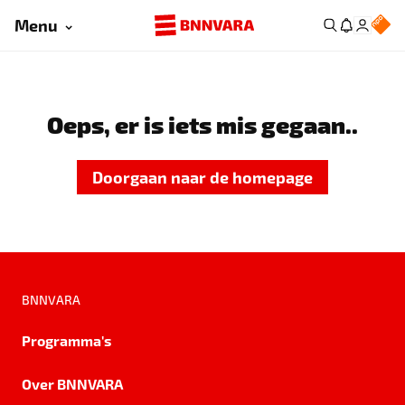
Menu
Oeps, er is iets mis gegaan..
Doorgaan naar de homepage
BNNVARA
Programma's
Over BNNVARA