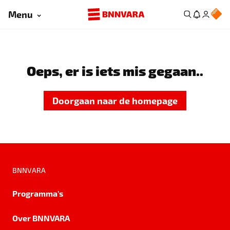
Menu
Oeps, er is iets mis gegaan..
Doorgaan naar de homepage
BNNVARA
Programma's
Over BNNVARA