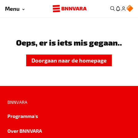
Menu
Oeps, er is iets mis gegaan..
Doorgaan naar de homepage
BNNVARA
Programma's
Over BNNVARA