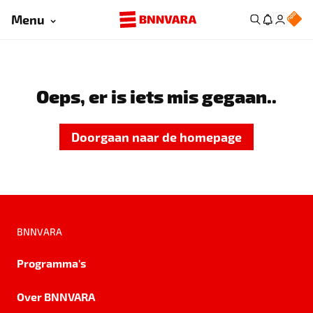
Menu
Oeps, er is iets mis gegaan..
Doorgaan naar de homepage
BNNVARA
Programma's
Over BNNVARA