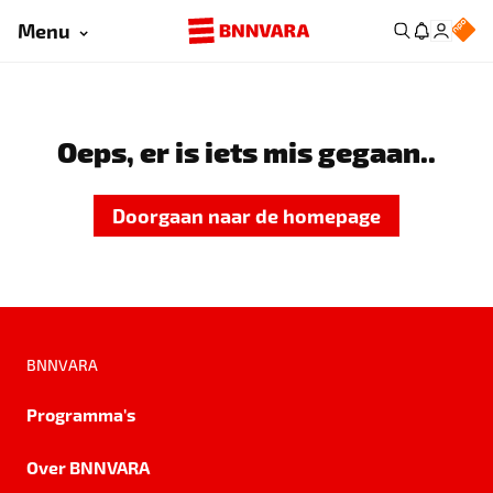
Menu
Oeps, er is iets mis gegaan..
Doorgaan naar de homepage
BNNVARA
Programma's
Over BNNVARA