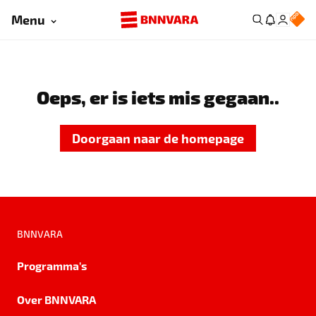
Menu
Oeps, er is iets mis gegaan..
Doorgaan naar de homepage
BNNVARA
Programma's
Over BNNVARA