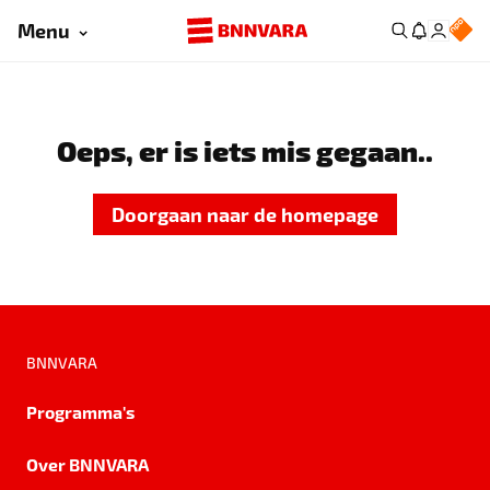
Menu
Oeps, er is iets mis gegaan..
Doorgaan naar de homepage
BNNVARA
Programma's
Over BNNVARA