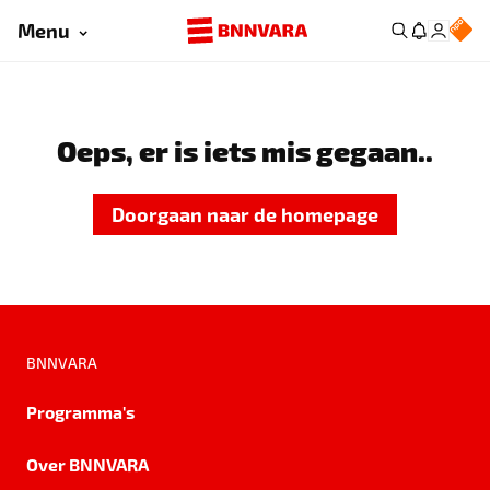
Menu
Oeps, er is iets mis gegaan..
Doorgaan naar de homepage
BNNVARA
Programma's
Over BNNVARA