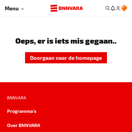
Menu
Oeps, er is iets mis gegaan..
Doorgaan naar de homepage
BNNVARA
Programma's
Over BNNVARA