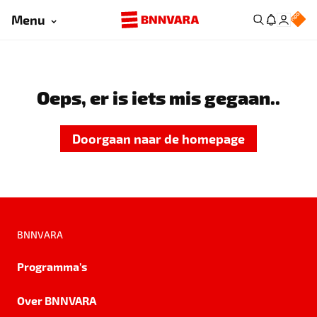
Menu
Oeps, er is iets mis gegaan..
Doorgaan naar de homepage
BNNVARA
Programma's
Over BNNVARA