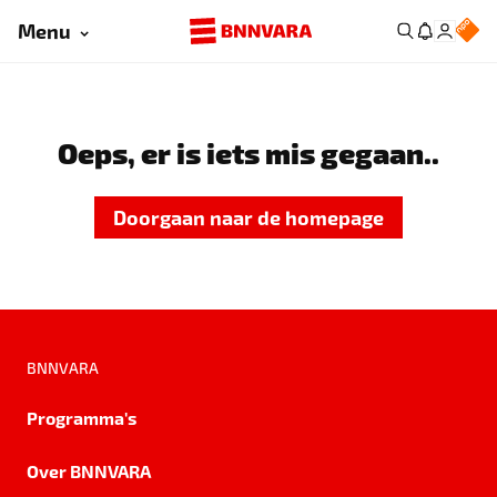
Menu
Oeps, er is iets mis gegaan..
Doorgaan naar de homepage
BNNVARA
Programma's
Over BNNVARA