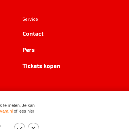
Service
Contact
Pers
Tickets kopen
RSIN 8531 62 402