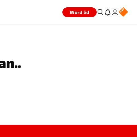
Word lid
an..