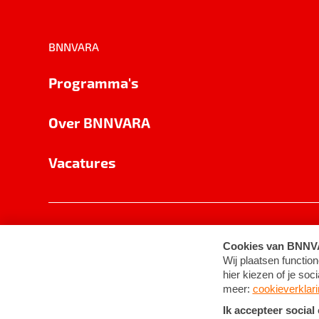
BNNVARA
Programma's
Over BNNVARA
Vacatures
Privacy
Cookie-instellingen
Algemene 