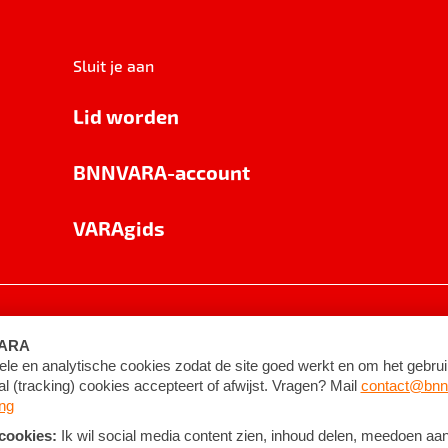
Sluit je aan
Lid worden
BNNVARA-account
VARAgids
voorwaarden
©
2026
BNNVARA