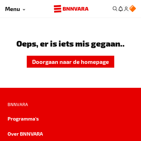
Menu
Oeps, er is iets mis gegaan..
Doorgaan naar de homepage
BNNVARA
Programma's
Over BNNVARA