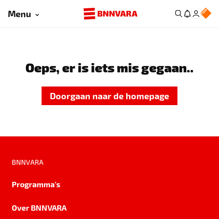
Menu
Oeps, er is iets mis gegaan..
Doorgaan naar de homepage
BNNVARA
Programma's
Over BNNVARA