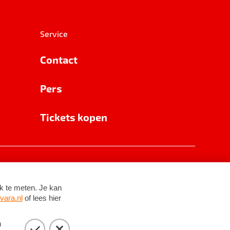
Service
Contact
Pers
Tickets kopen
RSIN 8531 62 402