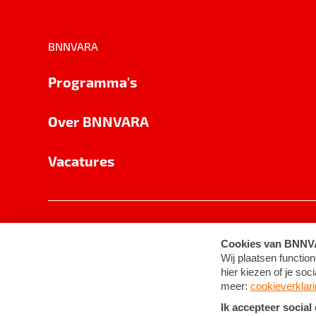
BNNVARA
Programma's
Over BNNVARA
Vacatures
Privacy
Cookie-instellingen
Algemene 