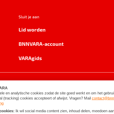
Sluit je aan
Lid worden
BNNVARA-account
VARAgids
voorwaarden
©
2026
BNNVARA