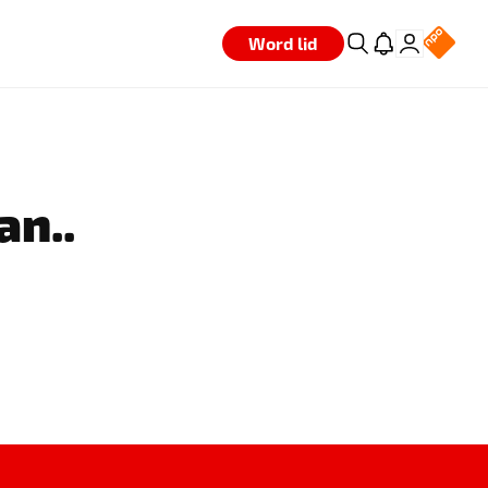
Word lid
an..