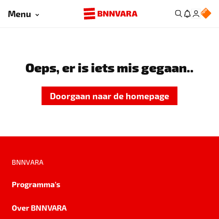
Menu
Oeps, er is iets mis gegaan..
Doorgaan naar de homepage
BNNVARA
Programma's
Over BNNVARA