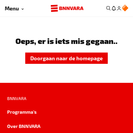
Menu
Oeps, er is iets mis gegaan..
Doorgaan naar de homepage
BNNVARA
Programma's
Over BNNVARA