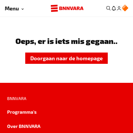
Menu
Oeps, er is iets mis gegaan..
Doorgaan naar de homepage
BNNVARA
Programma's
Over BNNVARA