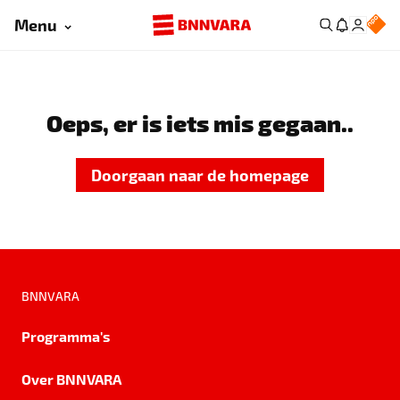
Menu
Oeps, er is iets mis gegaan..
Doorgaan naar de homepage
BNNVARA
Programma's
Over BNNVARA