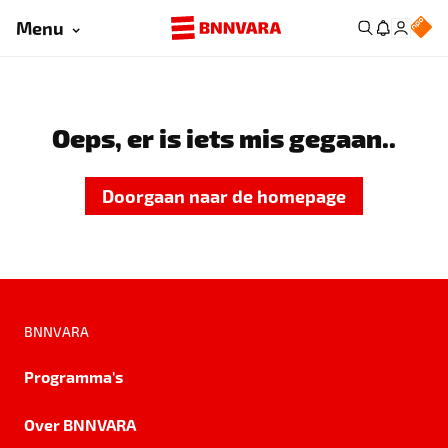
Menu
Oeps, er is iets mis gegaan..
Doorgaan naar de homepage
BNNVARA
Programma's
Over BNNVARA