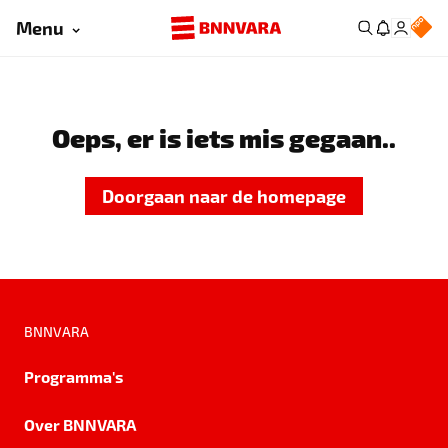
Menu
Oeps, er is iets mis gegaan..
Doorgaan naar de homepage
BNNVARA
Programma's
Over BNNVARA