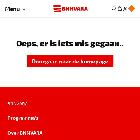
Menu
Oeps, er is iets mis gegaan..
Doorgaan naar de homepage
BNNVARA
Programma's
Over BNNVARA