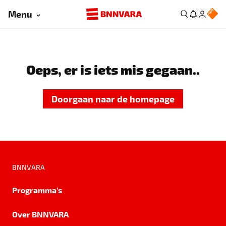
Menu
Oeps, er is iets mis gegaan..
Doorgaan naar de homepage
BNNVARA
Programma's
Over BNNVARA