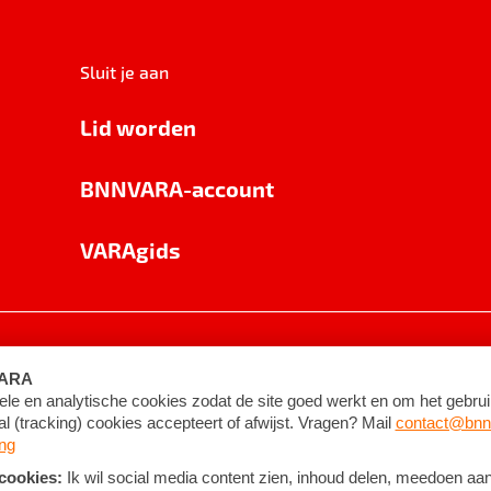
Sluit je aan
Lid worden
BNNVARA-account
VARAgids
voorwaarden
©
2026
BNNVARA