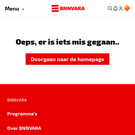
Menu
Oeps, er is iets mis gegaan..
Doorgaan naar de homepage
BNNVARA
Programma's
Over BNNVARA