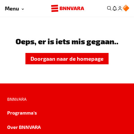
Menu
Oeps, er is iets mis gegaan..
Doorgaan naar de homepage
BNNVARA
Programma's
Over BNNVARA