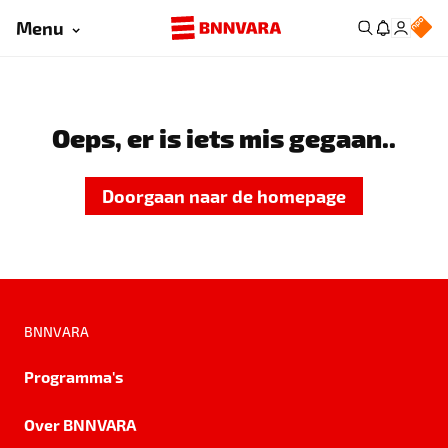
Menu
Oeps, er is iets mis gegaan..
Doorgaan naar de homepage
BNNVARA
Programma's
Over BNNVARA