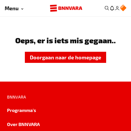
Menu
Oeps, er is iets mis gegaan..
Doorgaan naar de homepage
BNNVARA
Programma's
Over BNNVARA