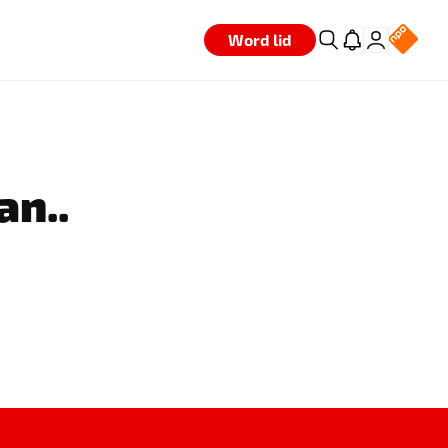
Word lid
an..