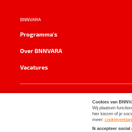
BNNVARA
Programma's
Over BNNVARA
Vacatures
Privacy
Cookie-instellingen
Algemene 