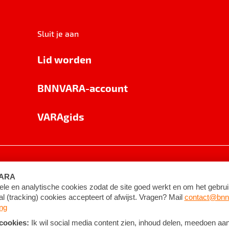
Sluit je aan
Lid worden
BNNVARA-account
VARAgids
voorwaarden
©
2026
BNNVARA